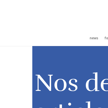
news
fo
Nos de