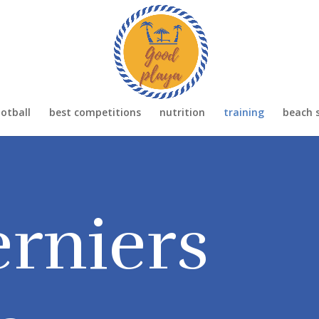
otball
best competitions
nutrition
training
beach 
rniers