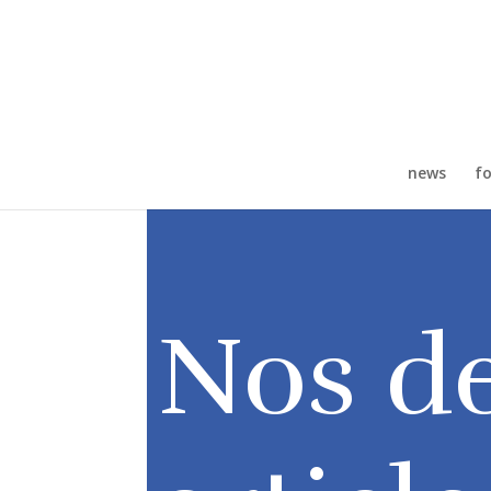
news
fo
Nos de